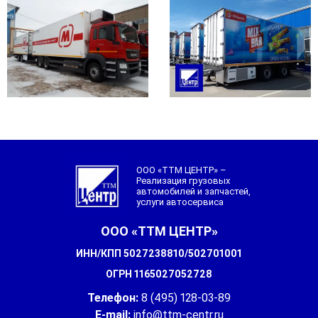
ООО «ТТМ ЦЕНТР» –
Реализация грузовых
автомобилей и запчастей,
услуги автосервиса
ООО «ТТМ ЦЕНТР»
ИНН/КПП 5027238810/502701001
ОГРН 1165027052728
Телефон:
8 (495) 128-03-89
E-mail:
info@ttm-centr.ru