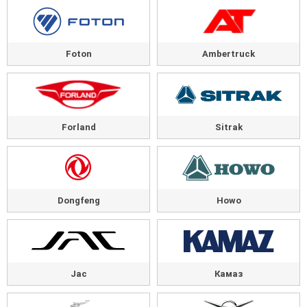
Foton
Ambertruck
Forland
Sitrak
Dongfeng
Howo
Jac
Камаз