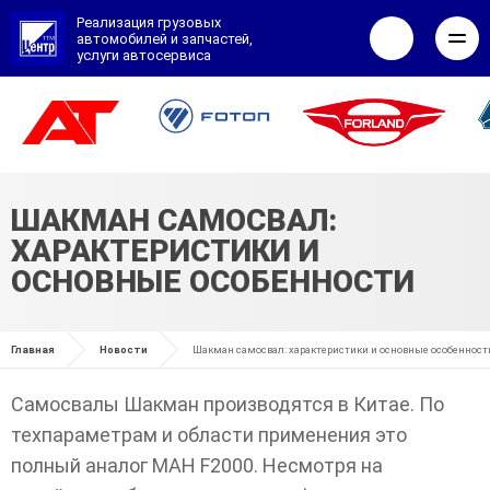
Реализация грузовых
автомобилей и запчастей,
услуги автосервиса
Основная
О нас
ШАКМАН САМОСВАЛ:
навигация
ХАРАКТЕРИСТИКИ И
Новости
ОСНОВНЫЕ ОСОБЕННОСТИ
Акции
Строка
Главная
Новости
Шакман самосвал: характеристики и основные особенност
навигации
Авто в наличии
Самосвалы Шакман производятся в Китае. По
Грузовики
техпараметрам и области применения это
полный аналог МАН F2000. Несмотря на
Фургоны