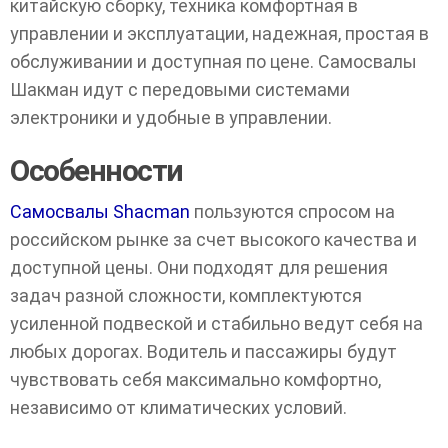
китайскую сборку, техника комфортная в
управлении и эксплуатации, надежная, простая в
Бортовые платформы
обслуживании и доступная по цене. Самосвалы
Прицепы
Шакман идут с передовыми системами
электроники и удобные в управлении.
Спец. техника
Особенности
Контакты
Самосвалы Shacman
пользуются спросом на
российском рынке за счет высокого качества и
8 (495) 128-03-89
ОБРАТНЫЙ ЗВОНОК
доступной цены. Они подходят для решения
задач разной сложности, комплектуются
info@ttm-centr.ru
08:00–19:00 пн-сб
усиленной подвеской и стабильно ведут себя на
любых дорогах. Водитель и пассажиры будут
чувствовать себя максимально комфортно,
независимо от климатических условий.